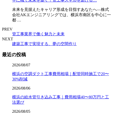
手に職で未来を築く！管工事スキルを磨ける…
未来を見据えたキャリア形成を目指すあなたへ―株式
会社AKエンジニアリングでは、横浜市南区を中心に一
都 …
PREV
管工事業界で働く魅力と未来
NEXT
建築工事で実現する、夢の空間作り
最近の投稿
2026/08/07
横浜の空調ダクト工事費用相場｜配管同時施工で20〜
30%削減
2026/08/06
横浜の給水管引き込み工事｜費用相場40〜80万円と工
法選び
2026/08/05